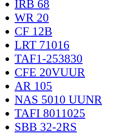
IRB 68
WR 20
CF 12B
LRT 71016
TAF1-253830
CFE 20VUUR
AR 105
NAS 5010 UUNR
TAFI 8011025
SBB 32-2RS