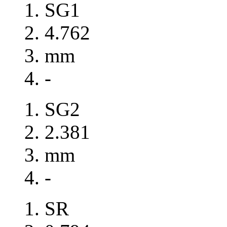
SG1
4.762
mm
-
SG2
2.381
mm
-
SR