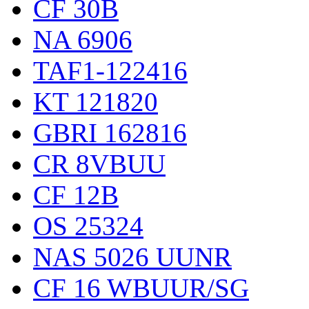
CF 30B
NA 6906
TAF1-122416
KT 121820
GBRI 162816
CR 8VBUU
CF 12B
OS 25324
NAS 5026 UUNR
CF 16 WBUUR/SG