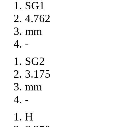
SG1
4.762
mm
-
SG2
3.175
mm
-
H