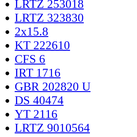
LRTZ 253018
LRTZ 323830
2x15.8
KT 222610
CFS 6
IRT 1716
GBR 202820 U
DS 40474
YT 2116
LRTZ 9010564