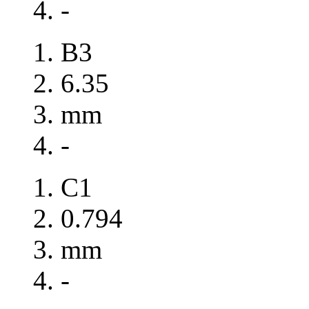
-
B3
6.35
mm
-
C1
0.794
mm
-