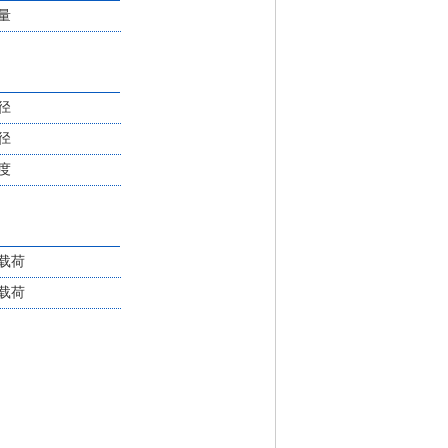
量
径
径
度
载荷
载荷