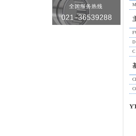
M
F
D
C
C
C
Y