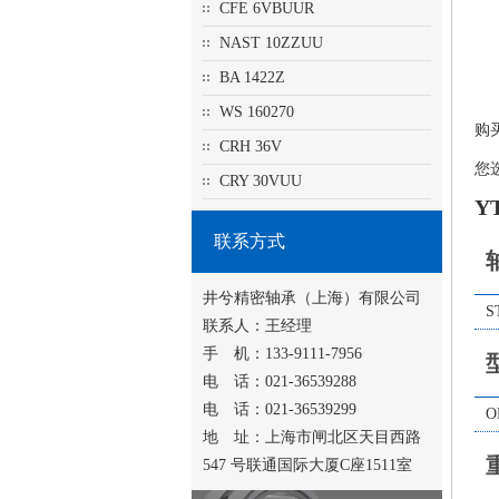
CFE 6VBUUR
NAST 10ZZUU
BA 1422Z
WS 160270
购
CRH 36V
您
CRY 30VUU
Y
联系方式
井兮精密轴承（上海）有限公司
S
联系人：王经理
手 机：133-9111-7956
电 话：021-36539288
电 话：021-36539299
O
地 址：上海市闸北区天目西路
547 号联通国际大厦C座1511室