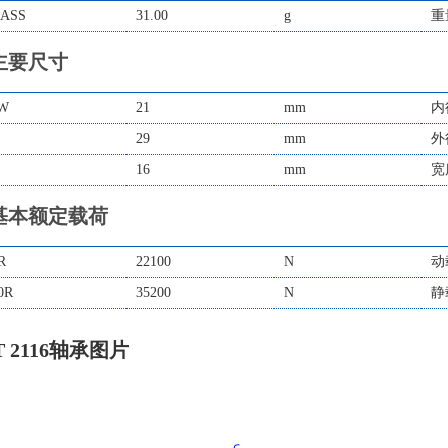
ASS
31.00
g
重
主要尺寸
W
21
mm
内
29
mm
外
16
mm
宽
基本额定载荷
R
22100
N
动
0R
35200
N
静
T 2116轴承图片