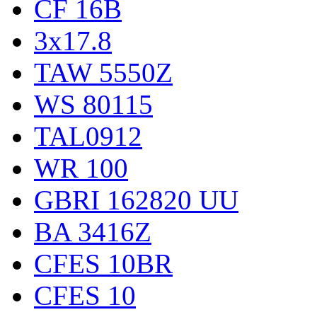
CF 16B
3x17.8
TAW 5550Z
WS 80115
TAL0912
WR 100
GBRI 162820 UU
BA 3416Z
CFES 10BR
CFES 10