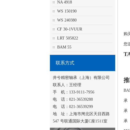
NA 4918
WS 150190
WS 240380
CF 30-1VUUR
购
LRT 505822
您
BAM 55
T
联系方式
井兮精密轴承（上海）有限公司
推
联系人：王经理
BA
手 机：133-9111-7956
电 话：021-36539288
承
电 话：021-36539299
承
地 址：上海市闸北区天目西路
承
547 号联通国际大厦C座1511室