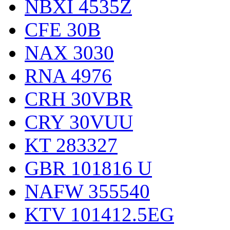
NBXI 4535Z
CFE 30B
NAX 3030
RNA 4976
CRH 30VBR
CRY 30VUU
KT 283327
GBR 101816 U
NAFW 355540
KTV 101412.5EG