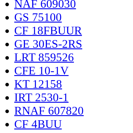
NAF 609030
GS 75100
CF 18FBUUR
GE 30ES-2RS
LRT 859526
CFE 10-1V
KT 12158
IRT 2530-1
RNAF 607820
CF 4BUU