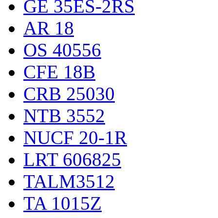
GE 35ES-2RS
AR 18
OS 40556
CFE 18B
CRB 25030
NTB 3552
NUCF 20-1R
LRT 606825
TALM3512
TA 1015Z