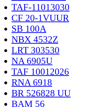
TAF-11013030
CF 20-1VUUR
SB 100A
NBX 4532Z
LRT 303530
NA 6905U
TAF 10012026
RNA 6918
BR 526828 UU
BAM 56