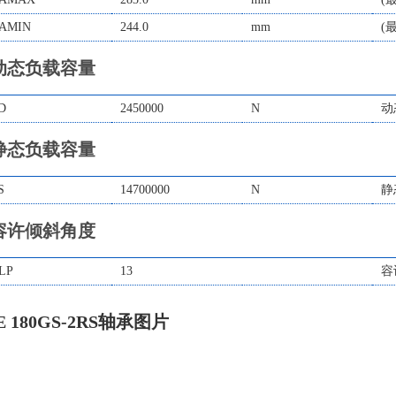
AMIN
244.0
mm
(
动态负载容量
D
2450000
N
动
静态负载容量
S
14700000
N
静
容许倾斜角度
LP
13
容
E 180GS-2RS轴承图片