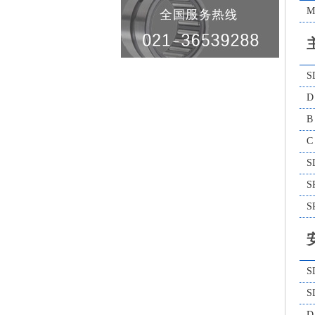
M
S
D
B
C
S
S
S
S
S
D