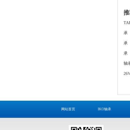
推
TA
承
承
承
轴
26
网站首页
IKO轴承