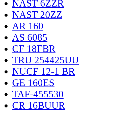
NAST 6ZZR
NAST 20ZZ
AR 160
AS 6085
CF 18FBR
TRU 254425UU
NUCF 12-1 BR
GE 160ES
TAF-455530
CR 16BUUR