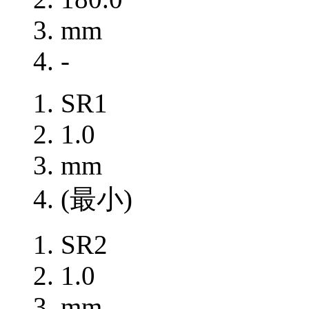
mm
-
SR1
1.0
mm
(最小)
SR2
1.0
mm