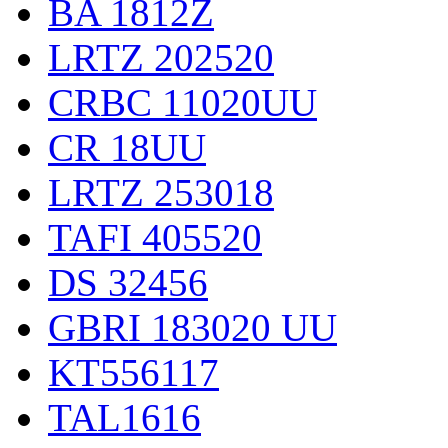
BA 1812Z
LRTZ 202520
CRBC 11020UU
CR 18UU
LRTZ 253018
TAFI 405520
DS 32456
GBRI 183020 UU
KT556117
TAL1616