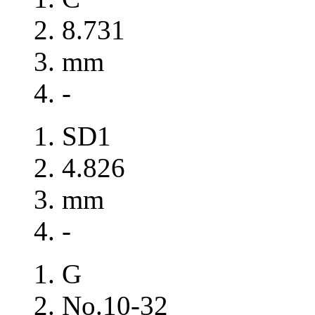
8.731
mm
-
SD1
4.826
mm
-
G
No.10-32