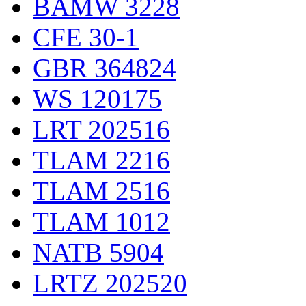
BAMW 3228
CFE 30-1
GBR 364824
WS 120175
LRT 202516
TLAM 2216
TLAM 2516
TLAM 1012
NATB 5904
LRTZ 202520