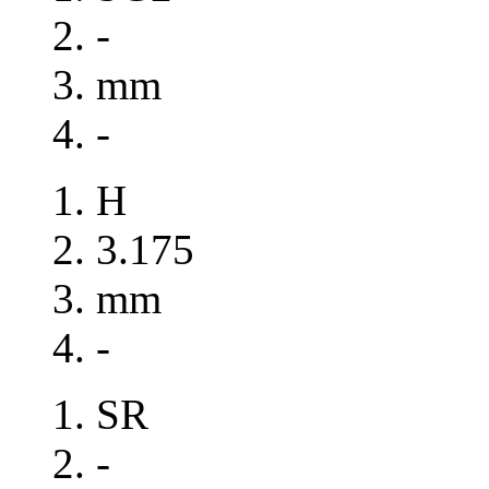
-
mm
-
H
3.175
mm
-
SR
-