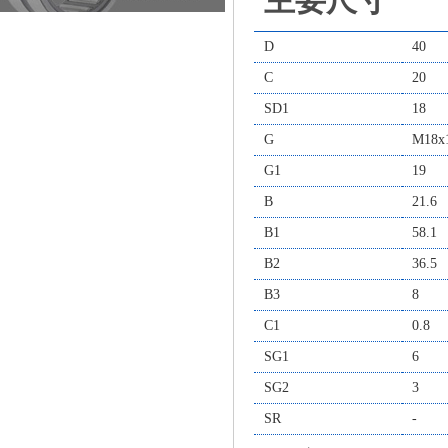
主要尺寸
D
40
C
20
SD1
18
G
M18x
G1
19
B
21.6
B1
58.1
B2
36.5
B3
8
C1
0.8
SG1
6
SG2
3
SR
-