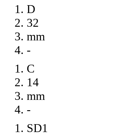
D
32
mm
-
C
14
mm
-
SD1