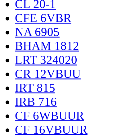
CL 20-1
CFE 6VBR
NA 6905
BHAM 1812
LRT 324020
CR 12VBUU
IRT 815
IRB 716
CF 6WBUUR
CF 16VBUUR