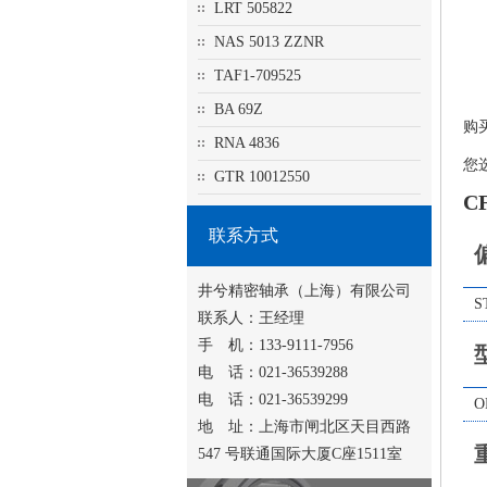
LRT 505822
NAS 5013 ZZNR
TAF1-709525
BA 69Z
购
RNA 4836
您
GTR 10012550
C
联系方式
井兮精密轴承（上海）有限公司
S
联系人：王经理
手 机：133-9111-7956
电 话：021-36539288
电 话：021-36539299
O
地 址：上海市闸北区天目西路
547 号联通国际大厦C座1511室