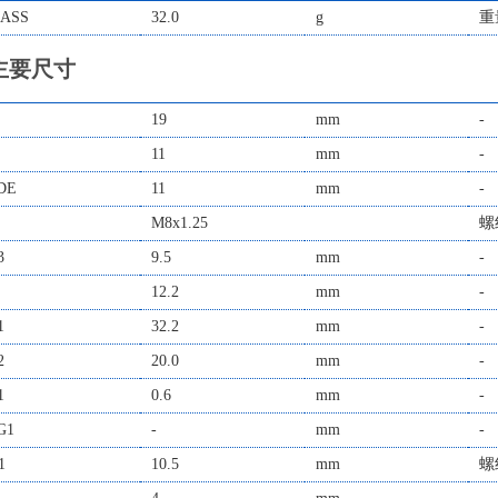
ASS
32.0
g
重
主要尺寸
19
mm
-
11
mm
-
DE
11
mm
-
M8x1.25
螺
3
9.5
mm
-
12.2
mm
-
1
32.2
mm
-
2
20.0
mm
-
1
0.6
mm
-
G1
-
mm
-
1
10.5
mm
螺