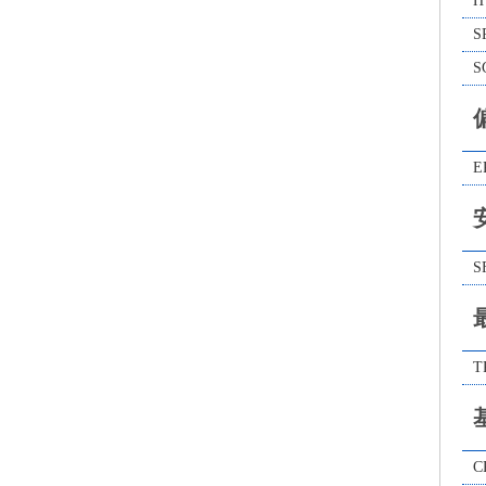
H
S
S
E
S
T
C