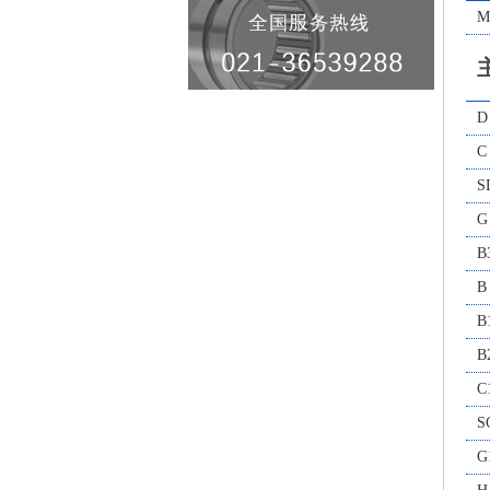
M
D
C
S
G
B
B
B
B
C
S
G