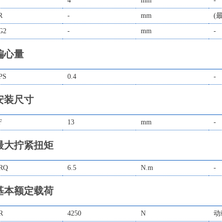
4
mm
-
R
-
mm
(
G2
-
mm
-
偏心量
PS
0.4
-
安装尺寸
F
13
mm
-
最大拧紧扭矩
RQ
6.5
N.m
-
基本额定载荷
R
4250
N
动