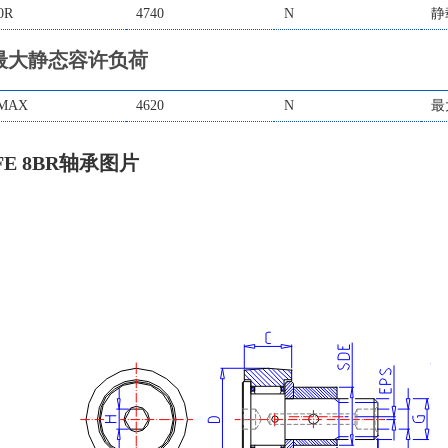
0R
4740
N
静
最大静态容许负荷
MAX
4620
N
最
FE 8BR轴承图片