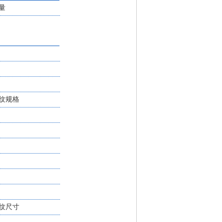
量
纹规格
纹尺寸