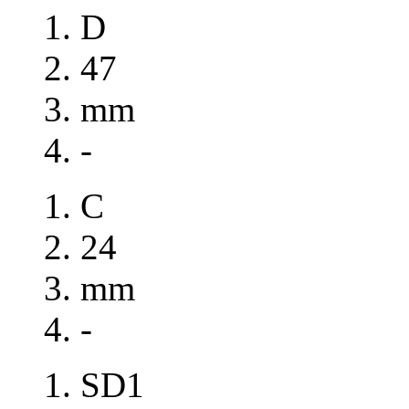
D
47
mm
-
C
24
mm
-
SD1