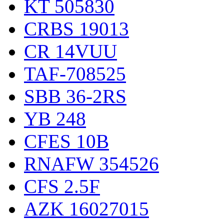
KT 505830
CRBS 19013
CR 14VUU
TAF-708525
SBB 36-2RS
YB 248
CFES 10B
RNAFW 354526
CFS 2.5F
AZK 16027015