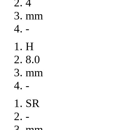
4
mm
-
H
8.0
mm
-
SR
-
mm