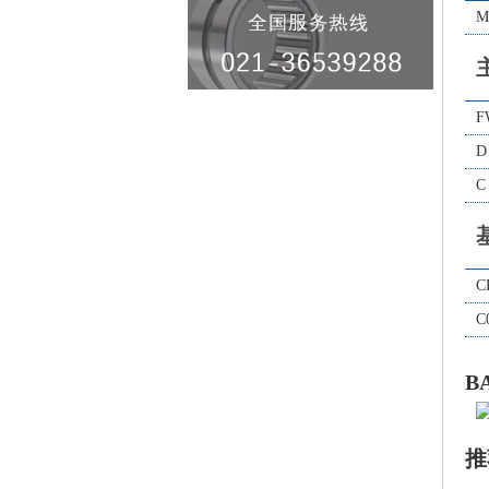
M
F
D
C
C
C
B
推