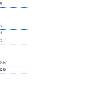
量
径
径
度
载荷
载荷