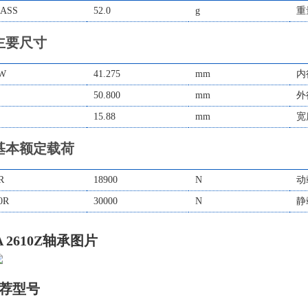
ASS
52.0
g
重
主要尺寸
W
41.275
mm
内
50.800
mm
外
15.88
mm
宽
基本额定载荷
R
18900
N
动
0R
30000
N
静
A 2610Z轴承图片
荐型号